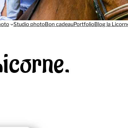
hoto
Studio photo
Bon cadeau
Portfolio
Blog la Licorn
Licorne.